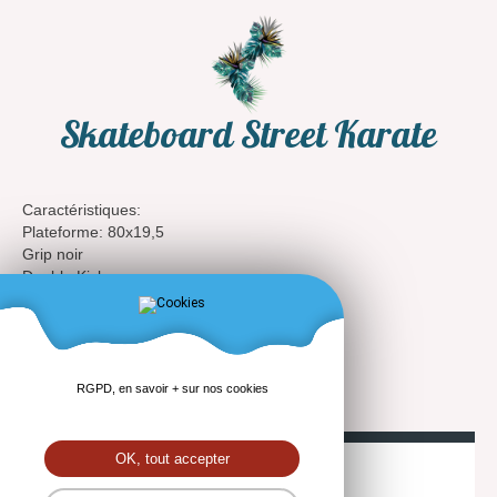
Skateboard Street Karate
Caractéristiques:
Plateforme: 80x19,5
Grip noir
Double Kick
Deck en bois d'Erable Canadien
Trucks 5,25, mix aluminium et acier
Roues 52x32
Abec 5
RGPD, en savoir + sur nos cookies
OK, tout accepter