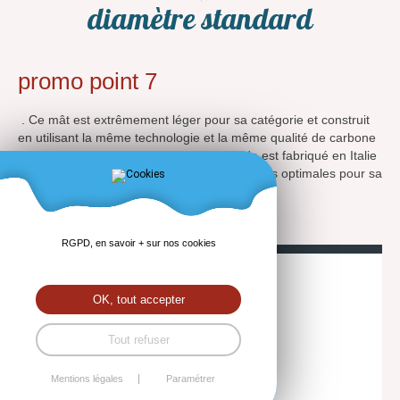
diamètre standard
promo point 7
. Ce mât est extrêmement léger pour sa catégorie et construit
en utilisant la même technologie et la même qualité de carbone
que les mat haut de gamme. Le BlackRide est fabriqué en Italie
pour garantir une qualité et des performances optimales pour sa
catégorie.
RGPD, en savoir + sur nos cookies
OK, tout accepter
272,00
€
Tout refuser
-15%
320,00
€
Mentions légales
Paramétrer