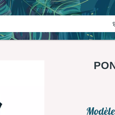
L
PON
Modèle