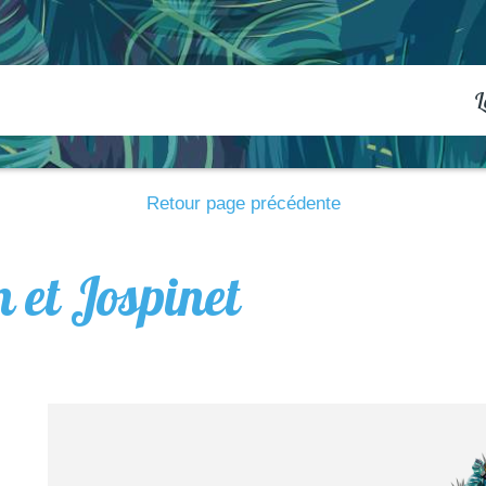
L
Retour page précédente
n et Jospinet