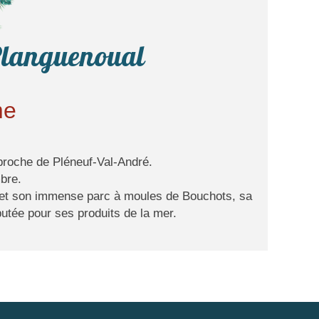
languenoual
me
 proche de Pléneuf-Val-André.
bre.
 et son immense parc à moules de Bouchots, sa
putée pour ses produits de la mer.