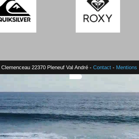
 Clemenceau 22370 Pleneuf Val André -
Contact
-
Mentions 