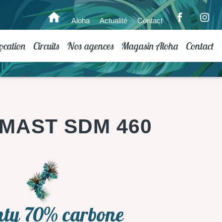
Aloha
Actualité
Contact
ocation
Circuits
Nos agences
Magasin Aloha
Contact
MAST SDM 460
nty 70% carbone