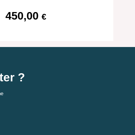
450,00
€
ter ?
ne