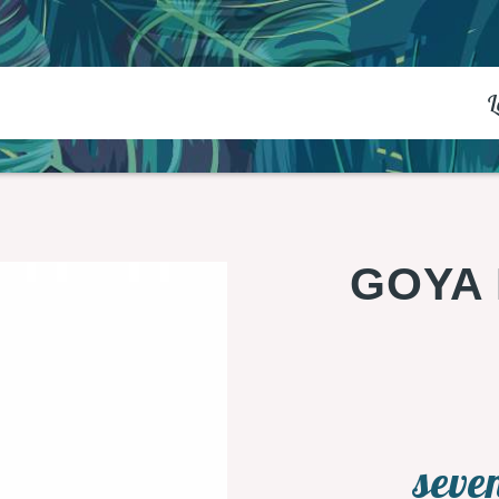
L
GOYA 
seve