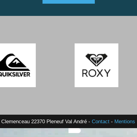
 Clemenceau 22370 Pleneuf Val André -
Contact
-
Mentions 